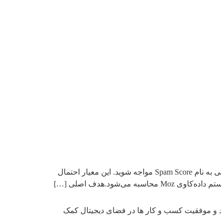
شاخص ریسک اسپم چیست و چرا اهمیت دارد؟ هنگام بررسی وضعیت سئوی وب‌سایت در ابزار Moz، ممکن است با اصطلاحی به نام Spam Score مواجه شوید. این معیار احتمال
شود.هدف اصلی […]
شد و موفقیت کسب‌ و کار ها در فضای دیجیتال کمک